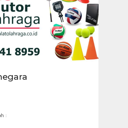
inegara
h :