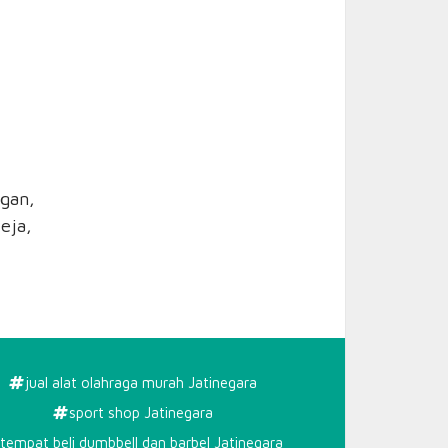
gan,
eja,
jual alat olahraga murah Jatinegara
sport shop Jatinegara
tempat beli dumbbell dan barbel Jatinegara