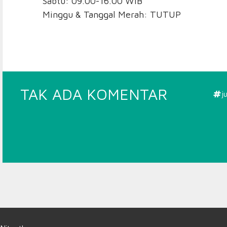
Sabtu: 09.00-16.00 WIB
Minggu & Tanggal Merah: TUTUP
PADA
TAK ADA KOMENTAR
j
TOKO
SPORT
PASAR
PAGI
ASEMKA