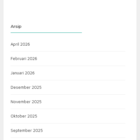
Arsip
April 2026
Februari 2026
Januari 2026
Desember 2025
November 2025
Oktober 2025
September 2025