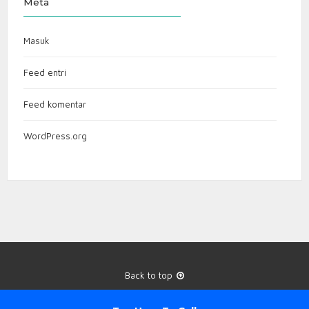
Meta
Masuk
Feed entri
Feed komentar
WordPress.org
Back to top
Proudly powered by
WordPress
|
Theme:
Blogger
by
Niteothemes
.