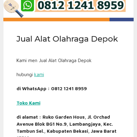
Jual Alat Olahraga Depok
Kami men Jual Alat Olahraga Depok
hubungi
kami
di WhatsApp : 0812 1241 8959
Toko Kami
di alamat : Ruko Garden Hous, Jl. Orchad
Avenue Blok BG1 No.9, Lambangjaya, Kec.
Tambun Sel., Kabupaten Bekasi, Jawa Barat