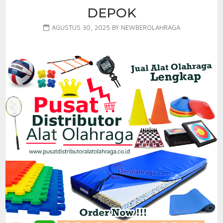
DEPOK
AGUSTUS 30, 2025
BY
NEWBEROLAHRAGA