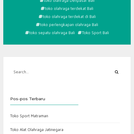
toko olahraga Denpasar Bali
toko olahraga terdekat Bali
toko olahraga terdekat di Bali
toko perlengkapan olahraga Bali
toko sepatu olahraga Bali
Toko Sport Bali
Pos-pos Terbaru
Toko Sport Matraman
Toko Alat Olahraga Jatinegara