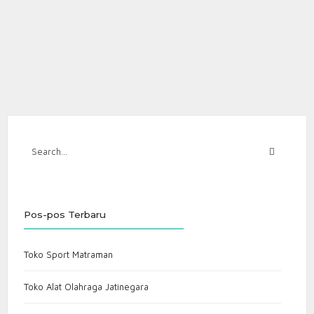
dumbbell karet murah harga pabrik
dumbbell murah langsung pabrik
grosir alat fitness seluruh Indonesia
grosir barbel dan dumbbell murah
grosir dumbbell Jakarta
grosir dumbbell murah
grosir dumbbell untuk gym murah
harga dumbbell per kg murah grosir
jual dumbbell harga grosir
jual dumbbell hex rubber murah
jual dumbbell set murah lengkap
jual dumbbell Surabaya murah
Pos-pos Terbaru
supplier alat fitness dumbbell murah
supplier dumbbell Bandung
supplier dumbbell murah
Toko Sport Matraman
Toko Alat Olahraga Jatinegara