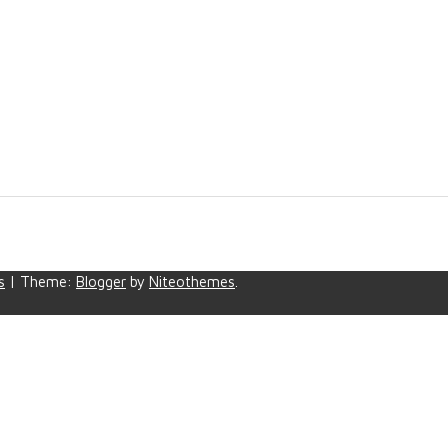
s
|
Theme:
Blogger
by
Niteothemes
.