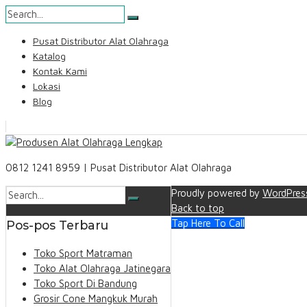
Skip
Pusat Distributor Alat Olahraga
to
Katalog
content
Kontak Kami
Lokasi
Blog
Search
0812 1241 8959 | Pusat Distributor Alat Olahraga
Proudly powered by
WordPres
Back to top
Tap Here To Call
Pos-pos Terbaru
Toko Sport Matraman
Toko Alat Olahraga Jatinegara
Toko Sport Di Bandung
Grosir Cone Mangkuk Murah