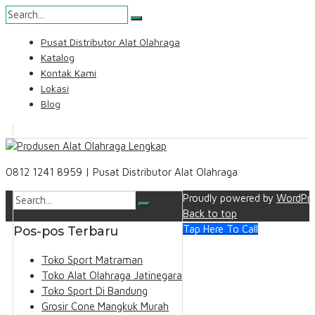
Skip
Pusat Distributor Alat Olahraga
to
Katalog
content
Kontak Kami
Lokasi
Blog
Search
0812 1241 8959 | Pusat Distributor Alat Olahraga
Proudly powered by
WordPre
Back to top
Tap Here To Call
Pos-pos Terbaru
Toko Sport Matraman
Toko Alat Olahraga Jatinegara
Toko Sport Di Bandung
Grosir Cone Mangkuk Murah