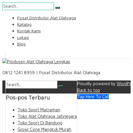
Skip
Pusat Distributor Alat Olahraga
to
Katalog
content
Kontak Kami
Lokasi
Blog
Search
0812 1241 8959 | Pusat Distributor Alat Olahraga
Proudly powered by
WordPre
Back to top
Tap Here To Call
Pos-pos Terbaru
Toko Sport Matraman
Toko Alat Olahraga Jatinegara
Toko Sport Di Bandung
Grosir Cone Mangkuk Murah