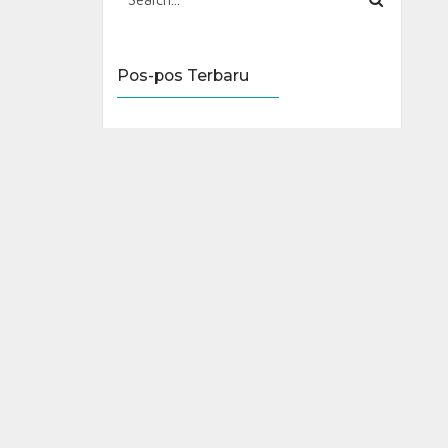
Pos-pos Terbaru
Toko Sport Matraman
Toko Alat Olahraga Jatinegara
Toko Sport Di Bandung
Grosir Cone Mangkuk Murah
Grosir Dumble murah
Komentar Terbaru