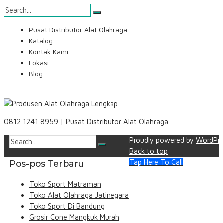
Skip
Pusat Distributor Alat Olahraga
to
Katalog
content
Kontak Kami
Lokasi
Blog
Search
0812 1241 8959 | Pusat Distributor Alat Olahraga
Proudly powered by
WordPre
Back to top
Tap Here To Call
Pos-pos Terbaru
Toko Sport Matraman
Toko Alat Olahraga Jatinegara
Toko Sport Di Bandung
Grosir Cone Mangkuk Murah