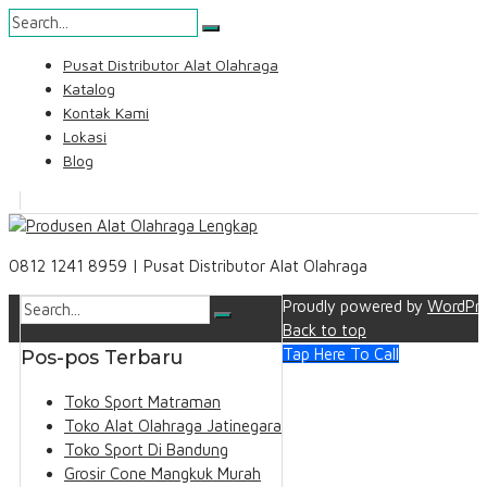
Skip
Pusat Distributor Alat Olahraga
to
Katalog
content
Kontak Kami
Lokasi
Blog
Search
0812 1241 8959 | Pusat Distributor Alat Olahraga
Proudly powered by
WordPre
Back to top
Tap Here To Call
Pos-pos Terbaru
Toko Sport Matraman
Toko Alat Olahraga Jatinegara
Toko Sport Di Bandung
Grosir Cone Mangkuk Murah