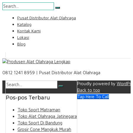
Skip
Pusat Distributor Alat Olahraga
to
Katalog
content
Kontak Kami
Lokasi
Blog
Search
0812 1241 8959 | Pusat Distributor Alat Olahraga
Proudly powered by
WordPre
Back to top
Tap Here To Call
Pos-pos Terbaru
Toko Sport Matraman
Toko Alat Olahraga Jatinegara
Toko Sport Di Bandung
Grosir Cone Mangkuk Murah